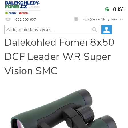
0 Kč
info@dalekohledy-fomei.cz
602 803 637
Dalekohled Fomei 8x50
DCF Leader WR Super
Vision SMC