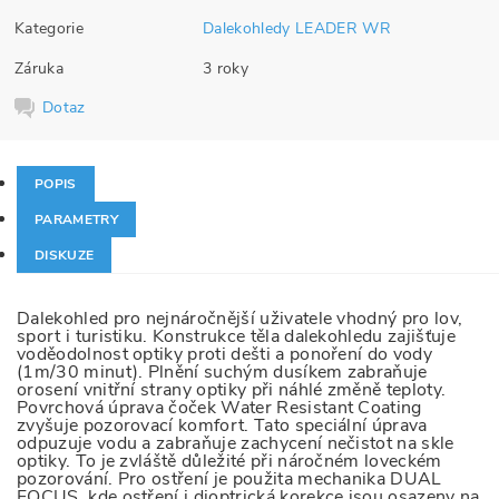
Kategorie
Dalekohledy LEADER WR
Záruka
3 roky
Dotaz
POPIS
PARAMETRY
DISKUZE
Dalekohled pro nejnáročnější uživatele vhodný pro lov,
sport i turistiku. Konstrukce těla dalekohledu zajišťuje
voděodolnost optiky proti dešti a ponoření do vody
(1m/30 minut). Plnění suchým dusíkem zabraňuje
orosení vnitřní strany optiky při náhlé změně teploty.
Povrchová úprava čoček Water Resistant Coating
zvyšuje pozorovací komfort. Tato speciální úprava
odpuzuje vodu a zabraňuje zachycení nečistot na skle
optiky. To je zvláště důležité při náročném loveckém
pozorování. Pro ostření je použita mechanika DUAL
FOCUS, kde ostření i dioptrická korekce jsou osazeny na