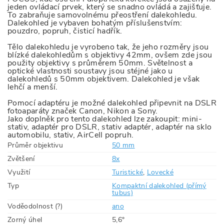
jeden ovládací prvek, který se snadno ovládá a zajišťuje.
To zabraňuje samovolnému přeostření dalekohledu.
Dalekohled je vybaven bohatým příslušenstvím:
pouzdro, popruh, čisticí hadřík.
Tělo dalekohledu je vyrobeno tak, že jeho rozměry jsou
blízké dalekohledům s objektivy 42mm, ovšem zde jsou
použity objektivy s průměrem 50mm. Světelnost a
optické vlastnosti soustavy jsou stéjné jako u
dalekohledů s 50mm objektivem. Dalekohled je však
lehčí a menší.
Pomocí adaptéru je možné dalekohled připevnit na DSLR
fotoaparáty značek Canon, Nikon a Sony.
Jako doplněk pro tento dalekohled lze zakoupit: mini-
stativ, adaptér pro DSLR, stativ adaptér, adaptér na sklo
automobilu, stativ, AirCell popruh.
Průměr objektivu
50 mm
Zvětšení
8x
Využití
Turistické
,
Lovecké
Typ
Kompaktní dalekohled (přímý
tubus)
Voděodolnost (?)
ano
Zorný úhel
5,6°