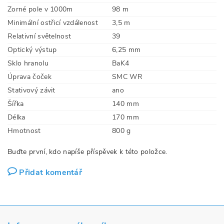
Zorné pole v 1000m
98 m
Minimální ostřicí vzdálenost
3,5 m
Relativní světelnost
39
Optický výstup
6,25 mm
Sklo hranolu
BaK4
Úprava čoček
SMC WR
Stativový závit
ano
Šířka
140 mm
Délka
170 mm
Hmotnost
800 g
Buďte první, kdo napíše příspěvek k této položce.
Přidat komentář