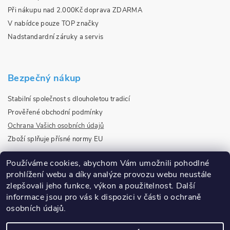
Při nákupu nad 2.000Kč doprava ZDARMA
V nabídce pouze TOP značky
Nadstandardní záruky a servis
Bezpečný nákup
Stabilní společnost s dlouholetou tradicí
Prověřené obchodní podmínky
Ochrana Vašich osobních údajů
Zboží splňuje přísné normy EU
Používáme cookies, abychom Vám umožnili pohodlné
prohlížení webu a díky analýze provozu webu neustále
Ověřeno našimi zákazníky
zlepšovali jeho funkce, výkon a použitelnost.
Další
informace jsou pro vás k dispozici v části o ochraně
osobních údajů.