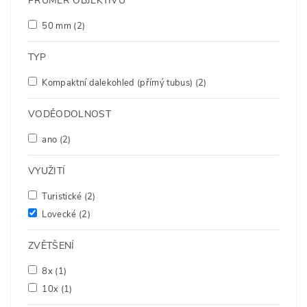
PRŮMĚR OBJEKTIVU
50 mm
(2)
TYP
Kompaktní dalekohled (přímý tubus)
(2)
VODĚODOLNOST
ano
(2)
VYUŽITÍ
Turistické
(2)
Lovecké
(2)
ZVĚTŠENÍ
8x
(1)
10x
(1)