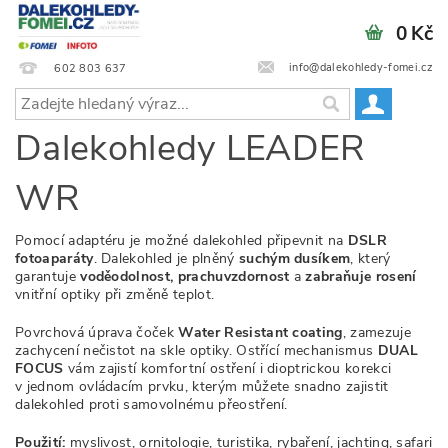
0 Kč
info@dalekohledy-fomei.cz
602 803 637
Dalekohledy LEADER
WR
Pomocí adaptéru je možné dalekohled připevnit na
DSLR
fotoaparáty
. Dalekohled je plněný
suchým dusíkem
, který
garantuje
voděodolnost, prachuvzdornost
a
zabraňuje rosení
vnitřní optiky při změně teplot.
Povrchová úprava čoček
Water Resistant coating
, zamezuje
zachycení nečistot na skle optiky. Ostřící mechanismus
DUAL
FOCUS
vám zajistí komfortní ostření i dioptrickou korekci
v jednom ovládacím prvku, kterým můžete snadno zajistit
dalekohled proti samovolnému přeostření.
Použití:
myslivost, ornitologie, turistika, rybaření, jachting, safari