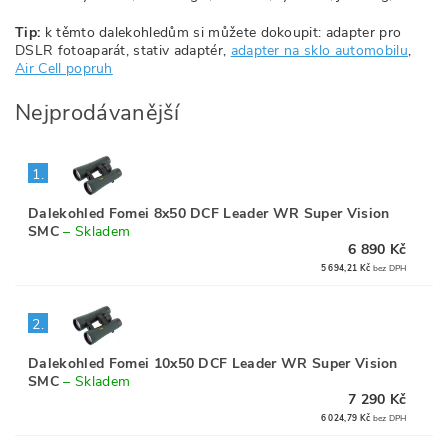
Tip:
k těmto dalekohledům si můžete dokoupit: adapter pro
DSLR fotoaparát, stativ adaptér,
adapter na sklo automobilu
,
Air Cell popruh
Nejprodávanější
1.
Dalekohled Fomei 8x50 DCF Leader WR Super Vision
SMC
–
Skladem
6 890 Kč
5 694,21 Kč
bez DPH
2.
Dalekohled Fomei 10x50 DCF Leader WR Super Vision
SMC
–
Skladem
7 290 Kč
6 024,79 Kč
bez DPH