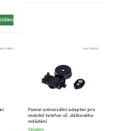
ód:
FY4632
Kód:
OY9211
ei
Fomei univerzální adapter pro
mobilní telefon vč. dálkového
ovládání
Skladem