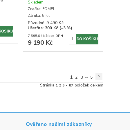
Skladem
Značka:
FOMEI
Záruka: 5 let
Původně:
9 490 Kč
Ušetříte
:
300 Kč (–3 %)
7 595,04 Kč bez DPH
9 190 Kč
...
1
2
3
5
Stránka
z
-
položek celkem
1
5
87
Ověřeno našimi zákazníky