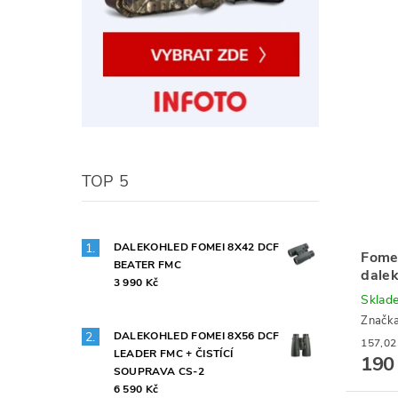
TOP 5
DALEKOHLED FOMEI 8X42 DCF
Fomei
BEATER FMC
dale
3 990 Kč
Sklad
Značk
DALEKOHLED FOMEI 8X56 DCF
LEADER FMC + ČISTÍCÍ
190
SOUPRAVA CS-2
6 590 Kč