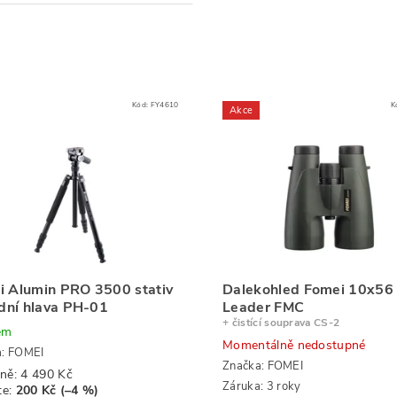
Kód:
FY4610
K
Akce
i Alumin PRO 3500 stativ
Dalekohled Fomei 10x56
idní hlava PH-01
Leader FMC
+ čistící souprava CS-2
em
Momentálně nedostupné
a:
FOMEI
Značka:
FOMEI
ně:
4 490 Kč
Záruka: 3 roky
te
:
200 Kč (–4 %)