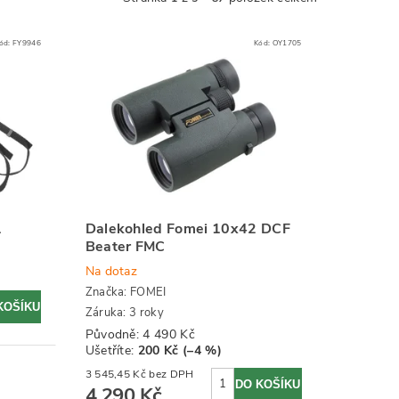
ód:
FY9946
Kód:
OY1705
1
Dalekohled Fomei 10x42 DCF
Beater FMC
Na dotaz
Značka:
FOMEI
Záruka: 3 roky
Původně:
4 490 Kč
Ušetříte
:
200 Kč (–4 %)
3 545,45 Kč bez DPH
4 290 Kč