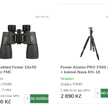
Kód:
OY1715
K
kohled Fomei 10x50
Fomei Alumin PRO 3500 s
er FMC
+ kulová hlava KH-10
em
Skladem
a:
FOMEI
Značka:
FOMEI
: 3 roky
2 388,43 Kč bez DPH
2 890 Kč
2 884,30 Kč bez DPH
90 Kč