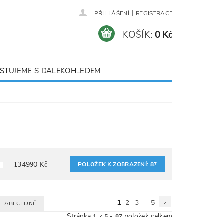
|
PŘIHLÁŠENÍ
REGISTRACE
KOŠÍK:
0 Kč
STUJEME S DALEKOHLEDEM
134990
Kč
POLOŽEK K ZOBRAZENÍ:
87
...
1
2
3
5
ABECEDNĚ
Stránka
z
-
položek celkem
1
5
87