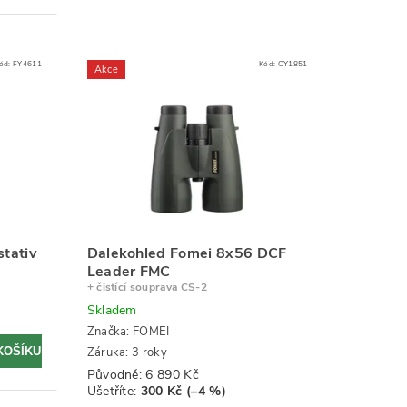
ód:
FY4611
Kód:
OY1851
Akce
tativ
Dalekohled Fomei 8x56 DCF
Leader FMC
+ čistící souprava CS-2
Skladem
Značka:
FOMEI
Záruka: 3 roky
Původně:
6 890 Kč
Ušetříte
:
300 Kč (–4 %)