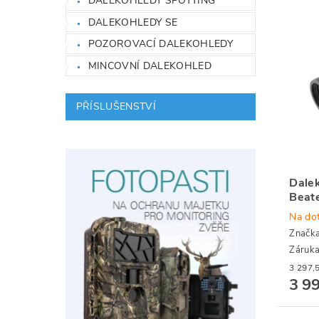
DALEKOHLEDY SPOTTING
DALEKOHLEDY SE
POZOROVACÍ DALEKOHLEDY
MINCOVNÍ DALEKOHLED
PŘÍSLUŠENSTVÍ
Dale
Beat
Na do
Značk
Záruka
3 9