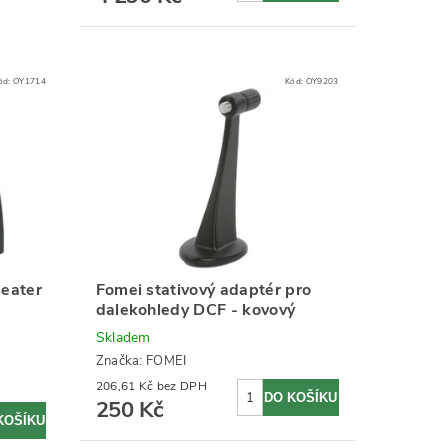
ód:
OY1714
Kód:
OY9203
eater
Fomei stativový adaptér pro
dalekohledy DCF - kovový
Skladem
Značka:
FOMEI
206,61 Kč bez DPH
250 Kč