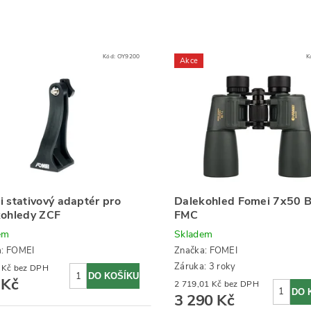
Kód:
OY9200
K
Akce
 stativový adaptér pro
Dalekohled Fomei 7x50 B
kohledy ZCF
FMC
em
Skladem
a:
FOMEI
Značka:
FOMEI
Záruka: 3 roky
157,02 Kč bez DPH
 Kč
2 719,01 Kč bez DPH
3 290 Kč