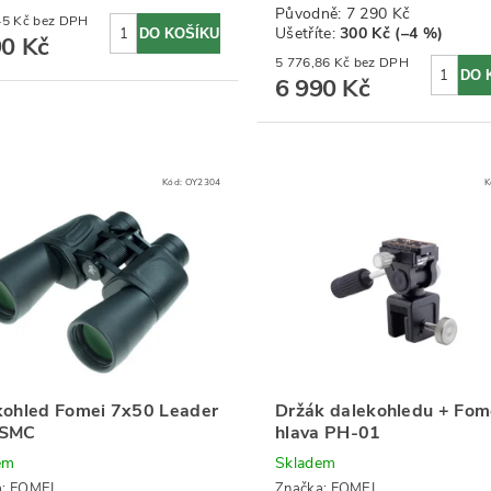
Původně:
7 290 Kč
3 545,45 Kč bez DPH
Ušetříte
:
300 Kč (–4 %)
90 Kč
5 776,86 Kč bez DPH
6 990 Kč
Kód:
OY2304
K
kohled Fomei 7x50 Leader
Držák dalekohledu + Fom
 SMC
hlava PH-01
em
Skladem
a:
FOMEI
Značka:
FOMEI