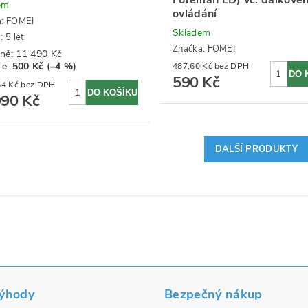
em
ovládání
a:
FOMEI
Skladem
 5 let
Značka:
FOMEI
ně:
11 490 Kč
te
:
500 Kč (–4 %)
487,60 Kč bez DPH
590 Kč
9 082,64 Kč bez DPH
990 Kč
DALŠÍ PRODUKTY
výhody
Bezpečný nákup