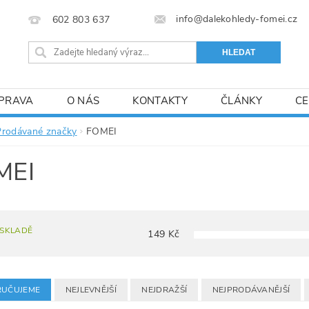
info@dalekohledy-fomei.cz
602 803 637
PRAVA
O NÁS
KONTAKTY
ČLÁNKY
CE
Prodávané značky
FOMEI
MEI
 SKLADĚ
149
Kč
UČUJEME
NEJLEVNĚJŠÍ
NEJDRAŽŠÍ
NEJPRODÁVANĚJŠÍ