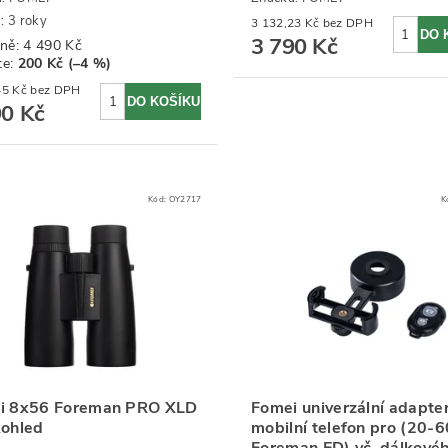
: 3 roky
3 132,23 Kč bez DPH
3 790 Kč
ně:
4 490 Kč
te
:
200 Kč (–4 %)
3 545,45 Kč bez DPH
90 Kč
Kód:
OY2717
K
i 8x56 Foreman PRO XLD
Fomei univerzální adapte
kohled
mobilní telefon pro (20-
Foreman ED) vč. dálkové