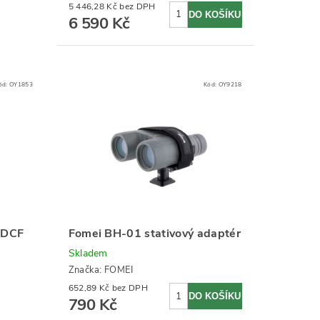
5 446,28 Kč bez DPH
6 590 Kč
ód:
OY1853
Kód:
OY9218
 DCF
Fomei BH-01 stativový adaptér
Skladem
Značka:
FOMEI
652,89 Kč bez DPH
790 Kč