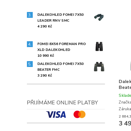
DALEKOHLED FOMEI 7X50
LEADER RNV SMC
4 290 Kč
FOMEI 8X56 FOREMAN PRO
XLD DALEKOHLED
10 990 Kč
DALEKOHLED FOMEI 7X50
BEATER FMC
3 290 Kč
Dale
Beat
Sklad
PŘIJÍMÁME ONLINE PLATBY
Značk
Záruka
3 4