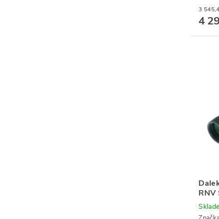
4 2
Dale
RNV
Sklad
Značk