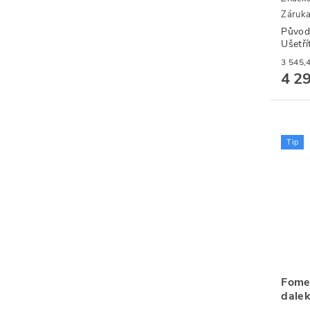
Záruka
Původ
Ušetří
4 2
Tip
Fome
dale