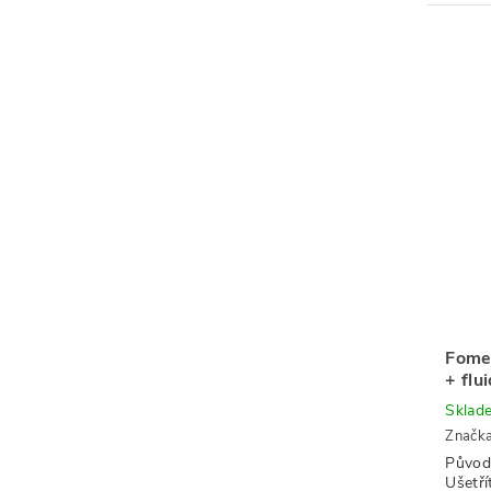
Fome
+ flu
Sklad
Značk
Původ
Ušetří