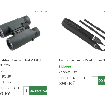
Kód:
OY1704
K
kohled Fomei 8x42 DCF
Fomei popruh Profi Line 
er FMC
Skladem
taz
Značka:
FOMEI
a:
FOMEI
322,31 Kč bez DPH
: 3 roky
390 Kč
3 297,52 Kč bez DPH
90 Kč