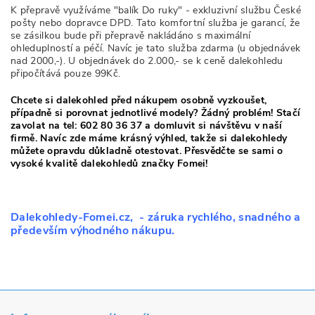
K přepravě využíváme "balík Do ruky" - exkluzivní službu České
pošty nebo dopravce DPD. Tato komfortní služba je garancí, že
se zásilkou bude při přepravě nakládáno s maximální
ohleduplností a péčí. Navíc je tato služba zdarma (u objednávek
nad 2000,-). U objednávek do 2.000,- se k ceně dalekohledu
připočítává pouze 99Kč.
Chcete si dalekohled před nákupem osobně vyzkoušet,
případně si porovnat jednotlivé modely? Žádný problém! Stačí
zavolat na tel: 602 80 36 37 a domluvit si návštěvu v naší
firmě. Navíc zde máme krásný výhled, takže si dalekohledy
můžete opravdu důkladně otestovat. Přesvědčte se sami o
vysoké kvalitě dalekohledů značky Fomei!
Dalekohledy-Fomei.cz
, - záruka rychlého, snadného a
především výhodného nákupu.