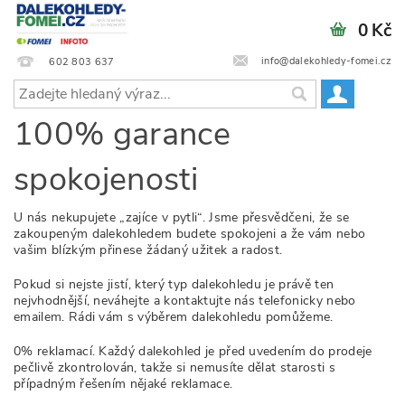
0 Kč
info@dalekohledy-fomei.cz
602 803 637
100% garance
spokojenosti
U nás nekupujete „zajíce v pytli“. Jsme přesvědčeni, že se
zakoupeným dalekohledem budete spokojeni a že vám nebo
vašim blízkým přinese žádaný užitek a radost.
Pokud si nejste jistí, který typ dalekohledu je právě ten
nejvhodnější, neváhejte a kontaktujte nás telefonicky nebo
emailem. Rádi vám s výběrem dalekohledu pomůžeme.
0% reklamací. Každý dalekohled je před uvedením do prodeje
pečlivě zkontrolován, takže si nemusíte dělat starosti s
případným řešením nějaké reklamace.