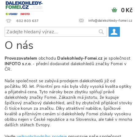
0 Kč
info@dalekohledy-fomei.cz
602 803 637
O nás
Provozovatelem
obchodu
Dalekohledy-Fomei.cz
je společnost
INFOTO s.r.o
. - přední dodavatel dalekohledů značky Fomei v
ČR.
Naše společnost se zabývá prodejem dalekohledů již od
počátku 90. let. Prioritní pro nás byla vždy vysoká kvalita optiky
a přijatelná cena. Tyto nároky beze zbytku splňují právě
dalekohledy značky Fomei. Zákazník má jistotu, že kupuje
špičkový značkový dalekohled, aniž by zbytečně připlácel stovky
či tisíce korun za značku. Díky atraktivní nabídce, špičkové
kvalitě a příznivým cenám si dalekohledy Fomei získaly vysokou
oblibu nejen v České republice a na Slovensku, ale také v mnoha
dalších státech Evropy.
Vedle
velkoobchodního prodeje
provozuje naše společnost