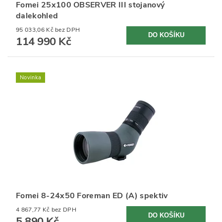
Fomei 25x100 OBSERVER III stojanový
dalekohled
95 033,06 Kč bez DPH
114 990 Kč
Novinka
Fomei 8-24x50 Foreman ED (A) spektiv
4 867,77 Kč bez DPH
5 890 Kč