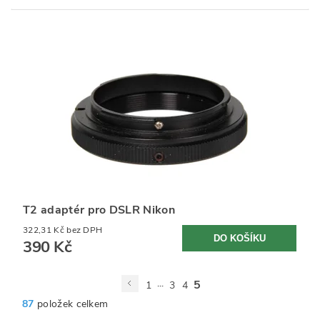
T2 adaptér pro DSLR Nikon
322,31 Kč bez DPH
390 Kč
...
5
1
3
4
87
položek celkem