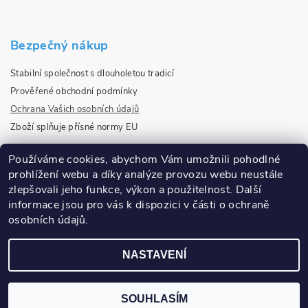
Bezpečný nákup
Stabilní společnost s dlouholetou tradicí
Prověřené obchodní podmínky
Ochrana Vašich osobních údajů
Zboží splňuje přísné normy EU
Používáme cookies, abychom Vám umožnili pohodlné
prohlížení webu a díky analýze provozu webu neustále
Ověřeno našimi zákazníky
zlepšovali jeho funkce, výkon a použitelnost.
Další
informace jsou pro vás k dispozici v části o ochraně
osobních údajů.
NASTAVENÍ
2026 © Infoto.cz, všechna práva vyhrazena
SOUHLASÍM
//