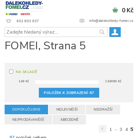
0 Kč
info@dalekohledy-fomei.cz
602 803 637
FOMEI
, Strana 5
NA SKLADĚ
149
Kč
134990
Kč
POLOŽEK K ZOBRAZENÍ:
87
DOPORUČUJEME
NEJLEVNĚJŠÍ
NEJDRAŽŠÍ
NEJPRODÁVANĚJŠÍ
ABECEDNĚ
...
5
1
3
4
87
položek celkem