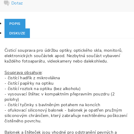
Dotaz
POPIS
DISKUZE
Čisticí souprava pro údržbu optiky, optického skla, monitorů,
elektronických součástek apod. Nezbytná součást vybavení
každého fotoaparátu, videokamery nebo dalekohledu.
Souprava obsahuje
:
- čistící hadřík z mikrovlákna
- čistící papírky na optiku
- čistící roztok na optiku (bez alkoholu)
- vysouvací štětec v kompaktním přepravním pouzdru (2
polohy)
- čistící tyčinky s bavlněným potahem na koncích
- ofukovací siliconový balonek - balonek je opatřen pružným
siliconovým chráničem, který zabraňuje nechtěnému poškození
čistěného povrchu.
Balonek a štěteček jsou vhodné pro odstranění pevných a