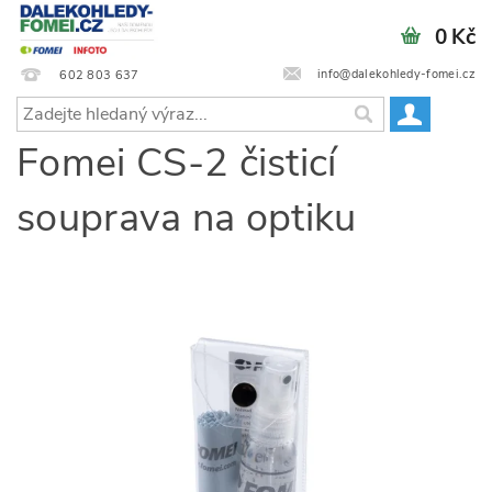
0 Kč
info@dalekohledy-fomei.cz
602 803 637
Fomei CS-2 čisticí
souprava na optiku