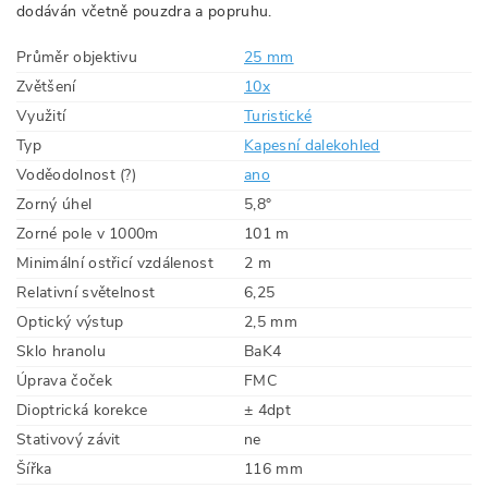
dodáván včetně pouzdra a popruhu.
Průměr objektivu
25 mm
Zvětšení
10x
Využití
Turistické
Typ
Kapesní dalekohled
Voděodolnost (?)
ano
Zorný úhel
5,8°
Zorné pole v 1000m
101 m
Minimální ostřicí vzdálenost
2 m
Relativní světelnost
6,25
Optický výstup
2,5 mm
Sklo hranolu
BaK4
Úprava čoček
FMC
Dioptrická korekce
± 4dpt
Stativový závit
ne
Šířka
116 mm