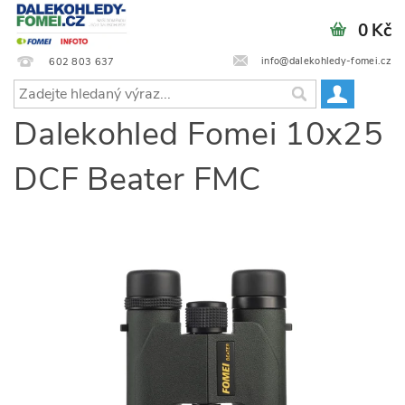
0 Kč
info@dalekohledy-fomei.cz
602 803 637
Dalekohled Fomei 10x25
DCF Beater FMC