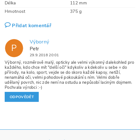
Délka
112 mm
Hmotnost
375 g
Přidat komentář
Výborný
P
Petr
29.9.2018 20:01
Výborný, rozměrově malý, opticky ale velmi výkonný dalekohled pro
každého, kdo chce mít "delší oči" kdykoliv a kdekoliv u sebe = do
přírody, na kolo, sport, vejde se do skoro každé kapsy, netíží,
nenamáhá oči, velmi pohodové pokoukání s ním. Velmi dobře
udělaný povrch, nic zde není na ostudu a nepůsobí laciným dojmem.
Pochvala výrobci :-)
ODPOVĚDĚT