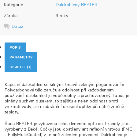
Kategorie
Dalekohledy BEATER
Záruka
3 roky
Dotaz
POPIS
PARAMETRY
DISKUZE (1)
Kapesní dalekohled se silným, tmavě zeleným pogumováním.
Polycarbonové tělo zaručuje odolnost při každodenním
používání, dalekohled je voděodolný a prachuvzdorný. Tubus je
plněný suchým dusíkem, to zajišťuje nejen odolnost proti
vniknutí vody, ale i zabránění orosení optiky při náhlé změně
teploty.
Řada BEATER je vybavena celoskleněnou optikou, hranoly jsou
vyrobeny z Bak4. Čočky jsou opatřeny antireflexní vrstvou (FMC
- FullyMultiCoated) v temně zeleném provedení. Dalekohled je