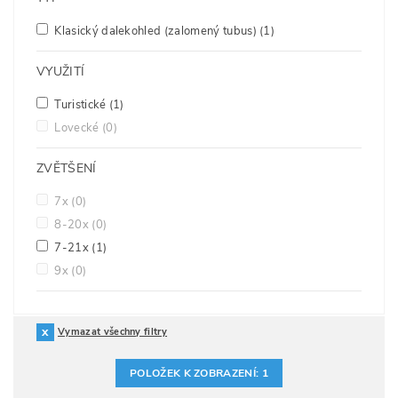
Klasický dalekohled (zalomený tubus)
(1)
VYUŽITÍ
Turistické
(1)
Lovecké
(0)
ZVĚTŠENÍ
7x
(0)
8-20x
(0)
7-21x
(1)
9x
(0)
Vymazat všechny filtry
POLOŽEK K ZOBRAZENÍ:
1