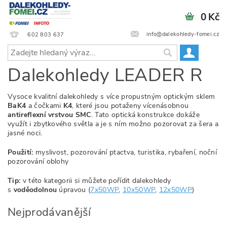
0 Kč
info@dalekohledy-fomei.cz
602 803 637
Dalekohledy LEADER R
Vysoce kvalitní dalekohledy s více propustným optickým sklem
BaK4
a čočkami
K4
, které jsou potaženy vícenásobnou
antireflexní vrstvou SMC
. Tato optická konstrukce dokáže
využít i zbytkového světla a je s ním možno pozorovat za šera a
jasné noci.
Použití:
myslivost, pozorování ptactva, turistika, rybaření, noční
pozorování oblohy
Tip:
v této kategorii si můžete pořídit dalekohledy
s
voděodolnou
úpravou (
7x50WP
,
10x50WP
,
12x50WP
)
Nejprodávanější